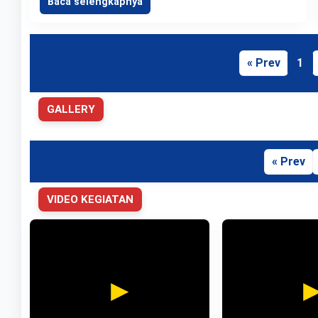
Baca selengkapnya
« Prev
1
GALLERY
« Prev
VIDEO KEGIATAN
►